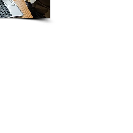
Empresas do Grupo
P2Crane
Eurocrane
Novoscrane
2026 P2 Crane Serviços de Engenharia. Todos os direitos reservad