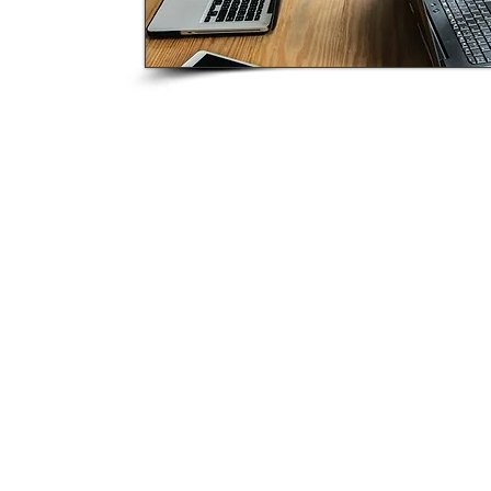
P2CRANE
Soluções em
movimentação de cargas
desde 1995.
© 